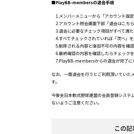
■PlayBB-membersの退会手順
1.メンバーメニューから「アカウント設
2.アカウント照会画面下部「退会はこち
3.退会に必要なチェック項目がすべて満
4.すべてチェックされていれば「次へ」を
5.削除される内容と復旧不可の内容を確
6.最終確認の内容を確認したらチェック
7.PlayBB-membersからの退会が完了
なお、一度退会を行うとご利用頂いていた
す。
今後全日本軟式野球連盟の会員登録システ
ないようご注意ください。
この記